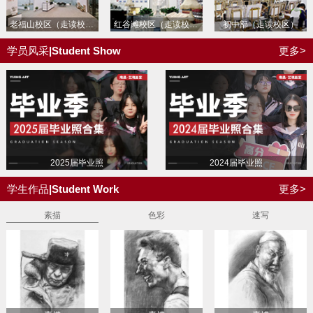
老福山校区
（走读校区）
红谷滩校区
（走读校区）
初中部
（走读校区）
学员风采
|Student Show
更多>
2025届毕业照
2024届毕业照
学生作品
|Student Work
更多>
素描
色彩
速写