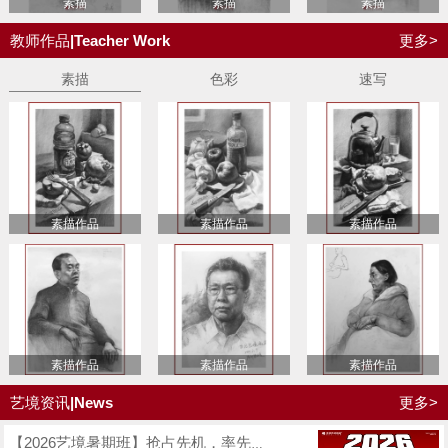
素描
素描
素描
教师作品
|Teacher Work
更多>
素描
色彩
速写
素描作品
素描作品
素描作品
素描作品
素描作品
素描作品
艺境资讯
|News
更多>
【2026艺境暑期班】抢占先机，率先启程，艺境暑期特训班抢先报名